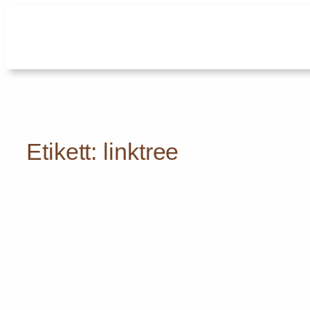
Hoppa
till
innehåll
Etikett:
linktree