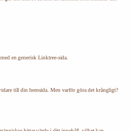
t med en generisk Linktree-sida.
vidare till din hemsida. Men varför göra det krångligt?
människor hittar värde i ditt innehåll, vilket kan