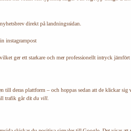
t nyhetsbrev direkt på landningssidan.
din instagrampost
 vilket ger ett starkare och mer professionellt intryck jämför
n till deras plattform – och hoppas sedan att de klickar sig 
ll trafik går dit
du vill.
msida skickar du positiva signaler till Google. Det visar att 