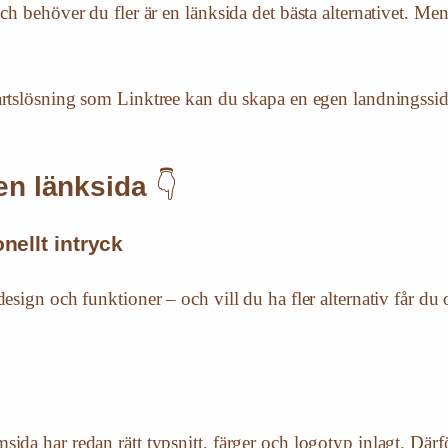
ch behöver du fler är en länksida det bästa alternativet. Me
epartslösning som Linktree kan du skapa en egen landningssi
en länksida
👇
onellt intryck
design och funktioner – och vill du ha fler alternativ får d
ida har redan rätt typsnitt, färger och logotyp inlagt. Därfö