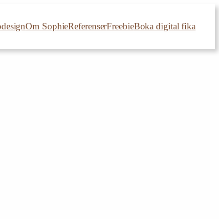
bdesign
Om Sophie
Referenser
Freebie
Boka digital fika