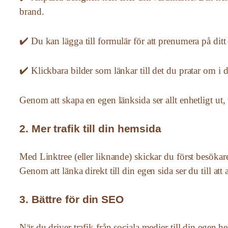
brand.
✔️ Du kan lägga till formulär för att prenumera på dit
✔️ Klickbara bilder som länkar till det du pratar om i 
Genom att skapa en egen länksida ser allt enhetligt ut,
2. Mer trafik till din hemsida
Med Linktree (eller liknande) skickar du först besökare
Genom att länka direkt till din egen sida ser du till att a
3. Bättre för din SEO
När du driver trafik från sociala medier till din egen he